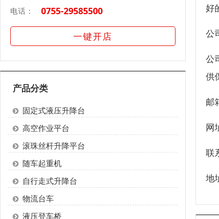
好
0755-29585500
电话：
公
一键开店
公
供
产品分类
邮箱
固定式液压升降台
网
高空作业平台
滚珠丝杆升降平台
联
随车起重机
地
自行走式升降台
物流台车
液压登车桥